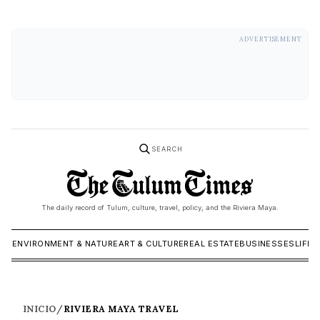
ADVERTISEMENT
SEARCH
The daily record of Tulum, culture, travel, policy, and the Riviera Maya.
ICS
ENVIRONMENT & NATURE
ART & CULTURE
REAL ESTATE
BUSINESSES
LIFES
INICIO
/
RIVIERA MAYA TRAVEL