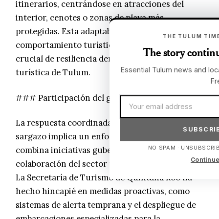
itinerarios, centrándose en atracciones del
interior, cenotes o zonas de playa más
protegidas. Esta adaptabilidad en el
THE TULUM TIME
comportamiento turístico subraya un elemento
The story continu
crucial de resiliencia dentro de la economía
Essential Tulum news and loca
turística de Tulum.
Fr
### Participación del gobierno y la comunidad
Email address
La respuesta coordinada al problema del
SUBSCRIB
sargazo implica un enfoque integral que
NO SPAM · UNSUBSCRIB
combina iniciativas gubernamentales con la
Continue
colaboración del sector privado y la comunidad.
La Secretaría de Turismo de Quintana Roo ha
hecho hincapié en medidas proactivas, como
sistemas de alerta temprana y el despliegue de
embarcaciones especializadas para la