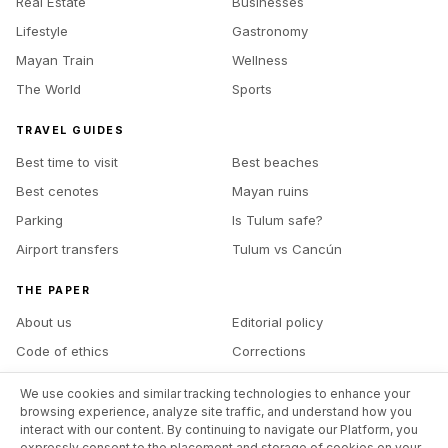
Real Estate
Businesses
Lifestyle
Gastronomy
Mayan Train
Wellness
The World
Sports
TRAVEL GUIDES
Best time to visit
Best beaches
Best cenotes
Mayan ruins
Parking
Is Tulum safe?
Airport transfers
Tulum vs Cancún
THE PAPER
About us
Editorial policy
Code of ethics
Corrections
Ownership
Contact
We use cookies and similar tracking technologies to enhance your
Advertise with us
Site map
browsing experience, analyze site traffic, and understand how you
interact with our content. By continuing to navigate our Platform, you
expressly consent to the placement and storage of cookies on your